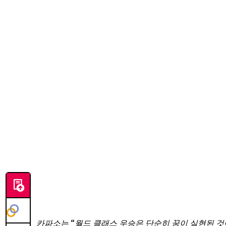
카파소는 “월드 클래스 우승은 단순히 꿈이 실현된 것