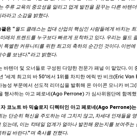
저는 주류 교육의 중요성을 알리고 업계 발전을 꿈꾸는 다른 바텐
이라라고 소감을 밝혔다.
 총괄은
“월드 클래스는 접대 산업의 핵심인 사람들에게 바치는 최
 미래의 트렌드를 누구보다 빠르게 포착하고 있다. 우리는 월드 클
이 특별한 커뮤니티를 위한 최고의 축하의 순간인 것이다. 이번
수를 보낸다.”라고 밝혔다.
는 바텐더 및 오너들로 구성된 다양한 전문가 패널 이 맡았다.
4년 ‘세계 최고의 바 50’에서 1위를 차지한 에릭 반 비크(Eric Van
속가능성 부문에서 선도적 리더십을 발휘해 온 아이콘 모니카 버그(Mo
을 행사하는 아고 페로네(Ago Perrone) 가 심사위원단에 함께했
이자
코노트
바
믹솔로지
디렉터인
아고
페로네
(Ago Perrone)
는
회는
단순히
혁신을
주도하는
데
그치지
않고
,
차세대
인재들을
영
고
있는데
,
이는
칵테일
업계가
얼마나
발전해
왔는지를
보여주는
께하길
바란다
.
”며
축사를
전했다
.