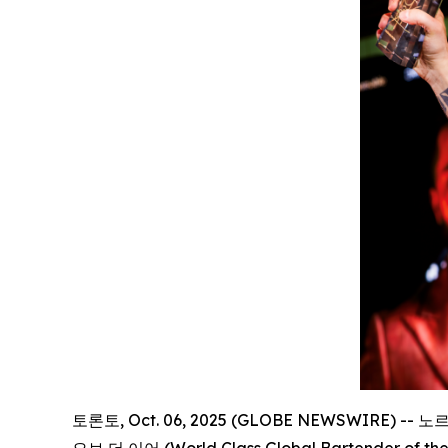
토론토, Oct. 06, 2025 (GLOBE NEWSWIRE
오브 더 이어 (World Class Global Bartend