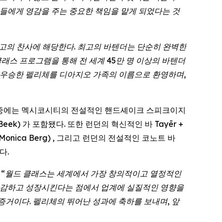
더들에게 영감을 주는 중요한 책임을 맡게 되었다는 것
고의 찬사에 해당한다. 최고의 바텐더는 단순히 완벽한
래스 프로그램을 통해 전 세계 45만 명 이상의 바텐더
에 우승한 펠리체를 디아지오 가족의 이름으로 환영하며,
 이 중에는 멕시코시티의 전설적인 핸드셰이크 스피크이지
 Beek) 가 포함됐다. 또한 런던의 혁신적인 바 Tayēr +
nica Berg) , 그리고 런던의 전설적인 코노트 바
다.
“월드
클래스는
세계에서
가장
창의적이고
열정적인
감하고
성장시킨다는
점에서
업계에
실질적인
영향을
증거이다
.
펠리체의
뛰어난
성과에
축하를
보내며
,
앞