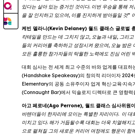
있다는 살아 있는 증거인 것이다. 이번 우승을 통해 
을 잘 인지하고 있으며, 이를 진지하게 받아들일 것” 
케빈 델라니(Kevin Delaney) 월드 클래스 글로벌
칵테일을 만드는 데 그치지 않고, 오늘과 내일, 그리고
들의 커리어를 축하하고 성장시켜 왔으며, 오늘 밤은 
모든 훌륭한 참가자들의 탁월한 노력에도 진심 어린 박
대회 심사는 전 세계 최고 수준의 바와 업계를 대표하
(Handshake Speakeasy)의 창의적 리더이자 202
Elementary의 공동 소유주이자 업계 혁신·교육·지
(Connaught Bar)에서 믹솔로지 디렉터로 큰 영향력
아고
페로네
(Ago Perrone),
월드
클래스
심사위원
바텐더들이
한자리에
모이는
특별한
자리이다
.
이
대
미치고
있다
.
해가
거듭될수록
대회는
더욱
치열해지
으로
펼쳐질
그의
새로운
커리어
여정에도
행운이
함