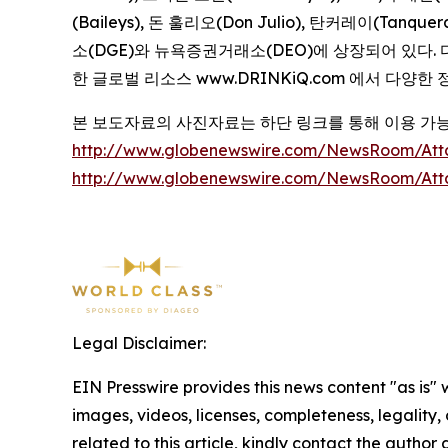
(Baileys), 돈 훌리오(Don Julio), 탄커레이(T
소(DGE)와 뉴욕증권거래소(DEO)에 상장되어 있다. 디
한 글로벌 리소스 www.DRINKiQ.com 에서 다양한
본 보도자료의 사진자료는 하단 링크를 통해 이용 가
http://www.globenewswire.com/NewsRoom/At
http://www.globenewswire.com/NewsRoom/Att
Legal Disclaimer:
EIN Presswire provides this news content "as is" 
images, videos, licenses, completeness, legality, o
related to this article, kindly contact the author