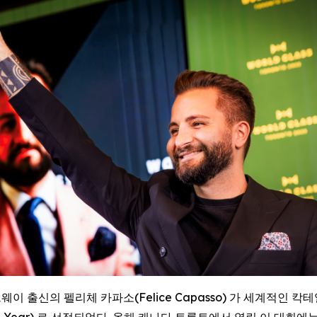
) -- 노르웨이 출신의 펠리체 카파소(Felice Capasso) 가 세계
er of the Year) 로 선정되었다. 올해 캐나다 토론토에서 열린 이 